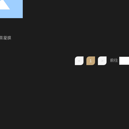
茶凝膜
前往
<
1
>