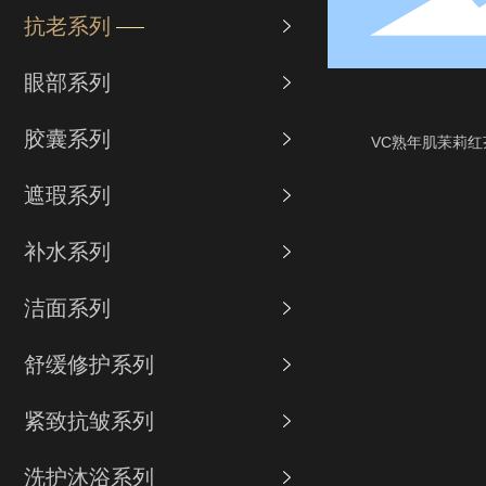
抗老系列

眼部系列

胶囊系列

VC熟年肌苿莉红
遮瑕系列

补水系列

洁面系列

舒缓修护系列

紧致抗皱系列

洗护沐浴系列
